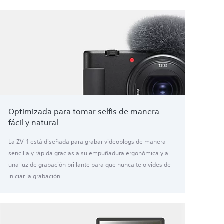
Optimizada para tomar selfis de manera
fácil y natural
La ZV-1 está diseñada para grabar videoblogs de manera
sencilla y rápida gracias a su empuñadura ergonómica y a
una luz de grabación brillante para que nunca te olvides de
iniciar la grabación.