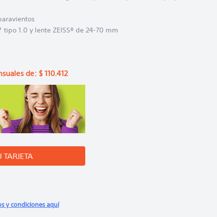
paravientos
tipo 1.0 y lente ZEISS® de 24-70 mm
suales de:
$
110
.
412
U TARJETA
os y condiciones aquí