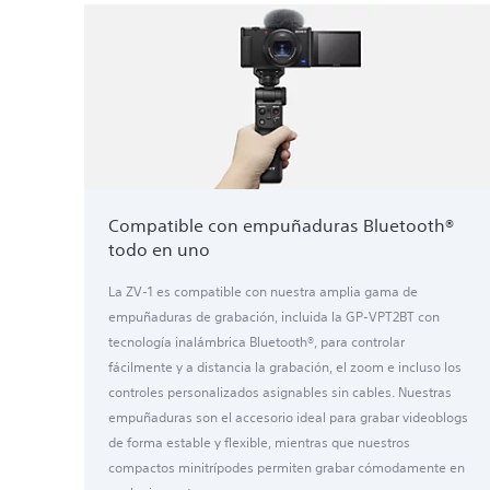
Compatible con empuñaduras Bluetooth®
todo en uno
La ZV-1 es compatible con nuestra amplia gama de
empuñaduras de grabación, incluida la GP-VPT2BT con
tecnología inalámbrica Bluetooth®, para controlar
fácilmente y a distancia la grabación, el zoom e incluso los
controles personalizados asignables sin cables. Nuestras
empuñaduras son el accesorio ideal para grabar videoblogs
de forma estable y flexible, mientras que nuestros
compactos minitrípodes permiten grabar cómodamente en