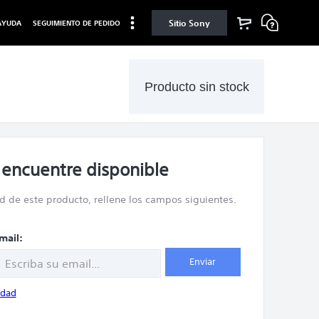
Sitio Sony
AYUDA
SEGUIMIENTO DE PEDIDO
Producto sin stock
 encuentre disponible
ad de este producto, rellene los campos siguientes.
btn
mail:
Enviar
idad