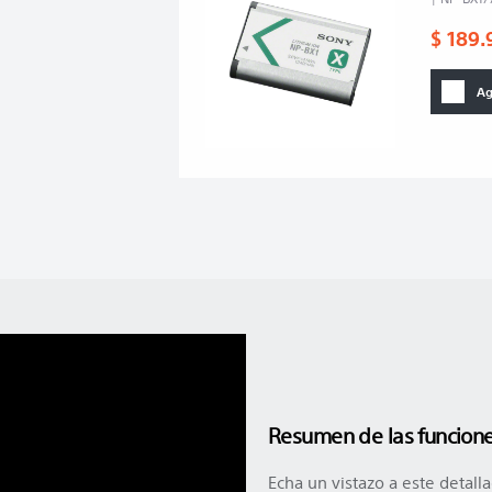
$
189
.
Ag
Resumen de las funcione
Echa un vistazo a este detall