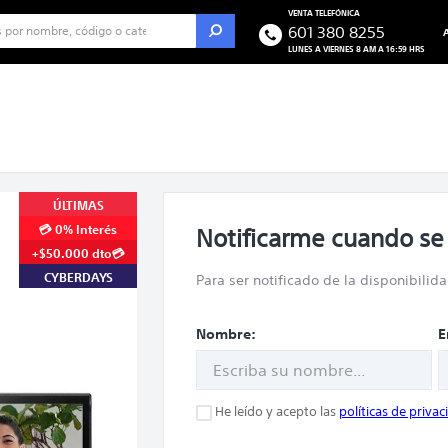
VENTA TELEFÓNICA
os por nombre, código o categoría...
601 380 8255
LUNES A VIERNES 8 AM A 16:59 HRS
ÚLTIMAS
💳 0% Interés
Notificarme cuando se
+$50.000 dto💳
CYBERDAYS
Para ser notificado de la disponibilid
Nombre:
E
He leído y acepto las
políticas de privac