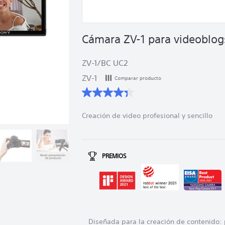
Cámara ZV-1 para videoblog
ZV-1/BC UC2
ZV-1
Comparar producto
4.3
de
5
Creación de video profesional y sencillo
estrellas.
217
reseñas
PREMIOS
Diseñada para la creación de contenido: