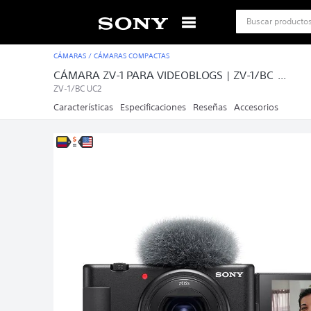
Buscar product
TÉRMINOS MÁS BUSCADOS
CÁMARAS
/
CÁMARAS COMPACTAS
1
.
playstation
CÁMARA ZV-1 PARA VIDEOBLOGS | ZV-1/BC ...
ZV-1/BC UC2
2
.
play station 5
Características
Especificaciones
Reseñas
Accesorios
3
.
audifonos
4
.
tocadiscos
5
.
ps5
6
.
parlante ult field
7
.
bravia 3 ii
8
.
camara
9
.
parlante ult tower
10
.
audifonos inalambricos