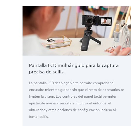
Pantalla LCD multiángulo para la captura
precisa de selfis
La pantalla LCD desplegable te permite comprobar el
encuadre mientras grabas sin que el resto de accesorios te
limiten la visión. Los controles del panel táctil permiten
ajustar de manera sencilla e intuitiva el enfoque, el
obturador y otras opciones de configuración incluso al
tomar selfis.