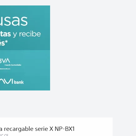
a recargable serie X NP-BX1
/C CE